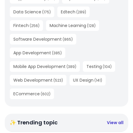
Data Science
Edtech
(
175
)
(
289
)
Fintech
Machine Learning
(
256
)
(
128
)
Software Development
(
865
)
App Development
(
385
)
Mobile App Development
Testing
(
389
)
(
104
)
Web Development
UX Design
(
523
)
(
141
)
ECommerce
(
602
)
✨ Trending topic
View all