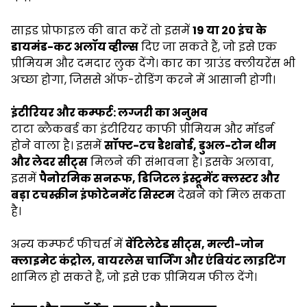
साइड प्रोफाइल की बात करें तो इसमें
19 या 20 इंच के
डायमंड-कट अलॉय व्हील्स
दिए जा सकते हैं, जो इसे एक
प्रीमियम और दमदार लुक देंगे। कार का ग्राउंड क्लीयरेंस भी
अच्छा होगा, जिससे ऑफ-रोडिंग करने में आसानी होगी।
इंटीरियर और कम्फर्ट: लग्जरी का अनुभव
टाटा ब्लैकबर्ड का इंटीरियर काफी प्रीमियम और मॉडर्न
होने वाला है। इसमें
सॉफ्ट-टच डैशबोर्ड, डुअल-टोन थीम
और लेदर सीट्स
मिलने की संभावना है। इसके अलावा,
इसमें
पैनोरमिक सनरूफ, डिजिटल इंस्ट्रूमेंट क्लस्टर और
बड़ा टचस्क्रीन इंफोटेनमेंट सिस्टम
देखने को मिल सकता
है।
अन्य कम्फर्ट फीचर्स में
वेंटिलेटेड सीट्स, मल्टी-जोन
क्लाइमेट कंट्रोल, वायरलेस चार्जिंग और एंबियंट लाइटिंग
शामिल हो सकते हैं, जो इसे एक प्रीमियम फील देंगे।