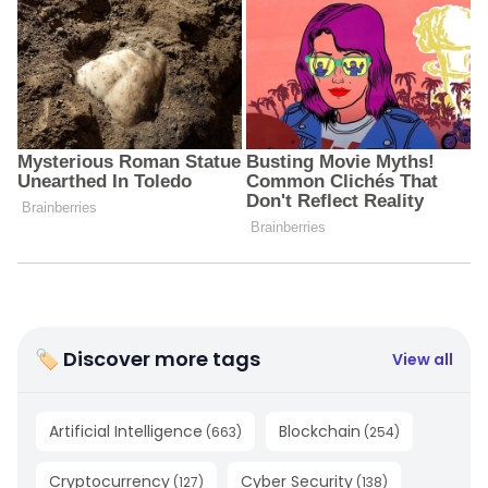
🏷 Discover more tags
View all
Artificial Intelligence
Blockchain
(
663
)
(
254
)
Cryptocurrency
Cyber Security
(
127
)
(
138
)