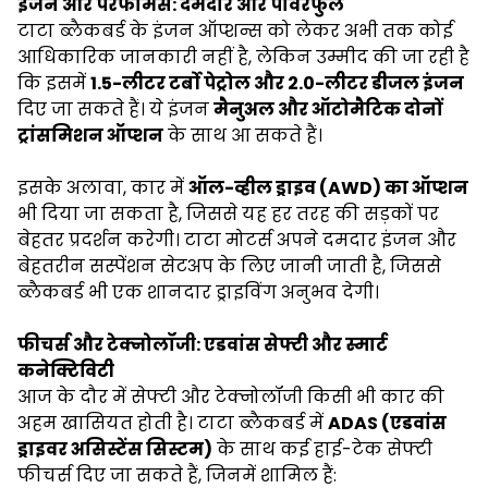
इंजन और परफॉर्मेंस: दमदार और पावरफुल
टाटा ब्लैकबर्ड के इंजन ऑप्शन्स को लेकर अभी तक कोई
आधिकारिक जानकारी नहीं है, लेकिन उम्मीद की जा रही है
कि इसमें
1.5-लीटर टर्बो पेट्रोल और 2.0-लीटर डीजल इंजन
दिए जा सकते हैं। ये इंजन
मैनुअल और ऑटोमैटिक दोनों
ट्रांसमिशन ऑप्शन
के साथ आ सकते हैं।
इसके अलावा, कार में
ऑल-व्हील ड्राइव (AWD) का ऑप्शन
भी दिया जा सकता है, जिससे यह हर तरह की सड़कों पर
बेहतर प्रदर्शन करेगी। टाटा मोटर्स अपने दमदार इंजन और
बेहतरीन सस्पेंशन सेटअप के लिए जानी जाती है, जिससे
ब्लैकबर्ड भी एक शानदार ड्राइविंग अनुभव देगी।
फीचर्स और टेक्नोलॉजी: एडवांस सेफ्टी और स्मार्ट
कनेक्टिविटी
आज के दौर में सेफ्टी और टेक्नोलॉजी किसी भी कार की
अहम खासियत होती है। टाटा ब्लैकबर्ड में
ADAS (एडवांस
ड्राइवर असिस्टेंस सिस्टम)
के साथ कई हाई-टेक सेफ्टी
फीचर्स दिए जा सकते हैं, जिनमें शामिल हैं: