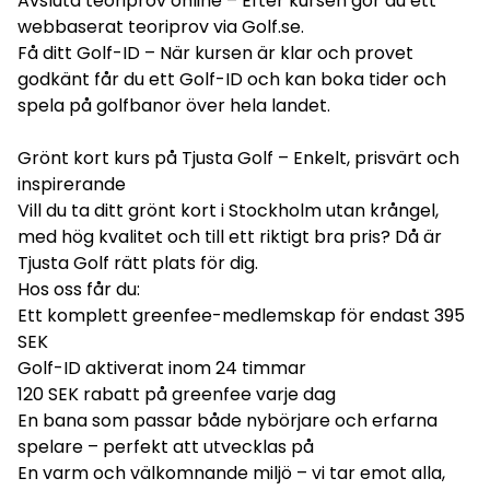
Avsluta teoriprov online – Efter kursen gör du ett
webbaserat teoriprov via Golf.se.
Få ditt Golf-ID – När kursen är klar och provet
godkänt får du ett Golf-ID och kan boka tider och
spela på golfbanor över hela landet.
Grönt kort kurs på Tjusta Golf – Enkelt, prisvärt och
inspirerande
Vill du ta ditt grönt kort i Stockholm utan krångel,
med hög kvalitet och till ett riktigt bra pris? Då är
Tjusta Golf rätt plats för dig.
Hos oss får du:
Ett komplett greenfee-medlemskap för endast 395
SEK
Golf-ID aktiverat inom 24 timmar
120 SEK rabatt på greenfee varje dag
En bana som passar både nybörjare och erfarna
spelare – perfekt att utvecklas på
En varm och välkomnande miljö – vi tar emot alla,