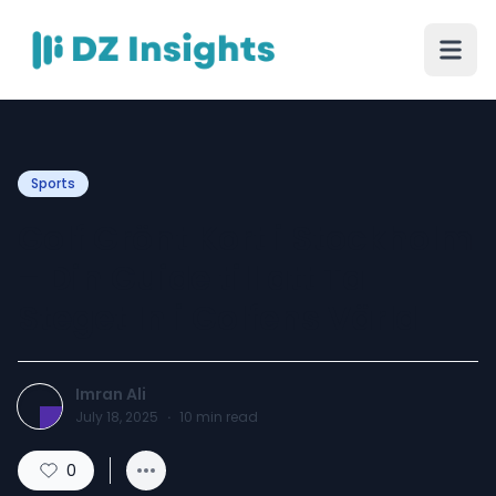
Sports
Golf Grönt Kort i Stockholm
– Din Guide till att Ta
Steget In i Golfens Värld
Imran Ali
July 18, 2025
·
10
min read
0